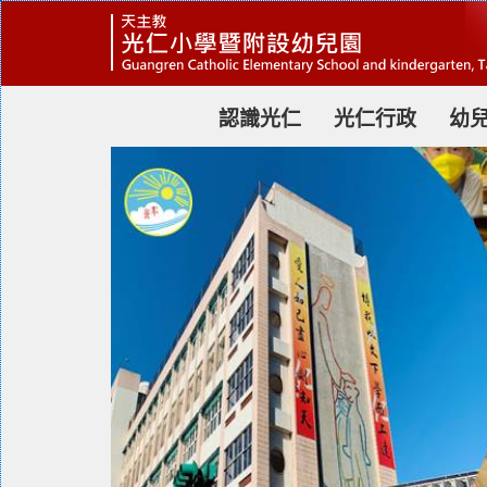
跳
到
主
要
內
容
認識光仁
光仁行政
幼
區
塊