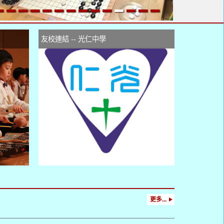
友校連結 -- 光仁中學
更多...