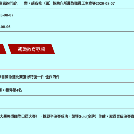
健康諮詢門診」一案，請各校（園）協助向所屬教職員工生宣導
2026-08-07
26-08-07
-08-06
親職教育專欄
意書籤徵選比賽獲得特優一件 佳作四件
賽，獲得第4名
春藤大學聯盟國際口語大賽），挑戰半決賽成功，榮獲Gold(金牌）佳績，取得晉級決賽