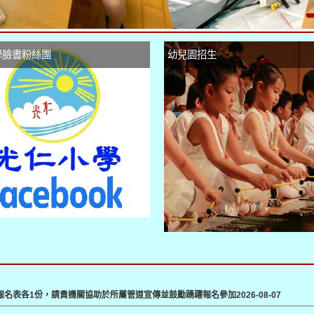
學臉書粉絲團
幼兒園招生
及報名表各1份，請貴機關協助於所屬管道宣傳並鼓勵踴躍報名參加
2026-08-07