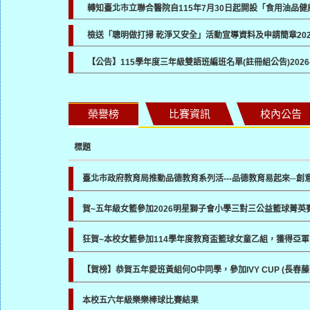
轉知臺北市立聯合醫院自115年7月30日起開設「食用油品
檢送「聰明做打掃 乾淨又安全」活動宣導資料及申請簡章
20
【公告】115學年度三年級雙語班編班名單(註冊組公告)
2026
榮譽榜
比賽資訊
校內公告
標題
臺北市政府教育局推動品德教育系列活---品德教育易起來─創
賀~五年級女籃參加2026明星獅子會小學三對三公益籃球菁英
狂賀~本校女籃參加114學年度教育盃籃球女童乙組，獲得亞軍
【賀榜】恭賀五年愛班黃組何O中同學，參加IVY CUP (長
本校五六年級樂樂棒球比賽結果