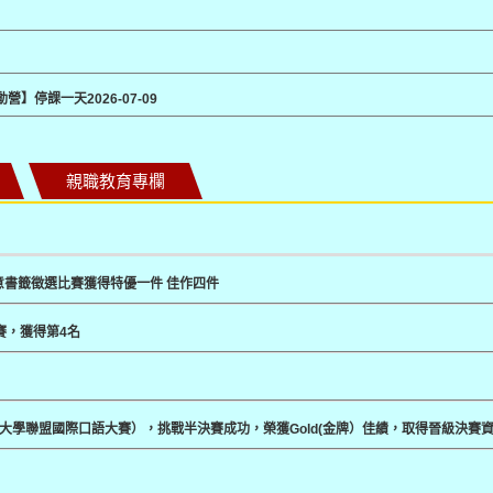
活動營】停課一天
2026-07-09
親職教育專欄
意書籤徵選比賽獲得特優一件 佳作四件
賽，獲得第4名
春藤大學聯盟國際口語大賽），挑戰半決賽成功，榮獲Gold(金牌）佳績，取得晉級決賽