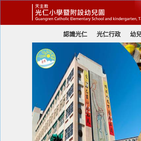
跳
到
主
要
內
容
認識光仁
光仁行政
幼
區
塊