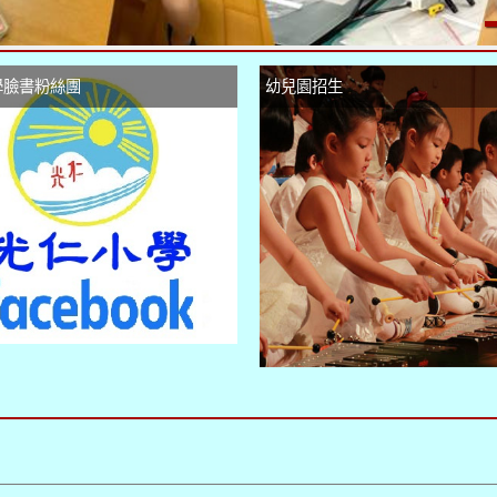
學臉書粉絲團
幼兒園招生