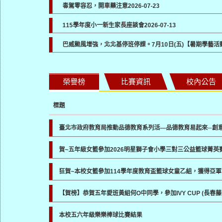
毒駕零容忍，開車藥注意
2026-07-23
115學年度小一新生家長座談會
2026-07-13
巴威颱風增強，北北基停班停課。7月10日(五)【暑期學藝
榮譽榜
比賽資訊
校內公告
標題
臺北市政府教育局推動品德教育系列活---品德教育易起來─創
賀~五年級女籃參加2026明星獅子會小學三對三公益籃球菁英
狂賀~本校女籃參加114學年度教育盃籃球女童乙組，獲得亞軍
【賀榜】恭賀五年愛班黃組何O中同學，參加IVY CUP (長
本校五六年級樂樂棒球比賽結果