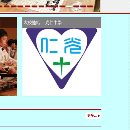
友校連結 -- 光仁中學
更多...