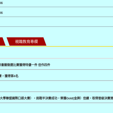
06
06
親職教育專欄
意書籤徵選比賽獲得特優一件 佳作四件
賽，獲得第4名
春藤大學聯盟國際口語大賽），挑戰半決賽成功，榮獲Gold(金牌）佳績，取得晉級決賽