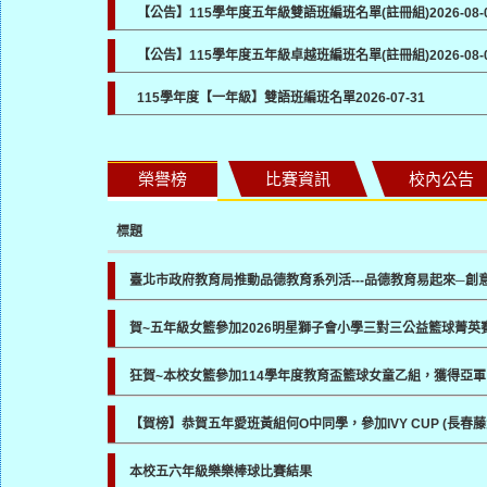
【公告】115學年度五年級雙語班編班名單(註冊組)
2026-08-
【公告】115學年度五年級卓越班編班名單(註冊組)
2026-08-
115學年度【一年級】雙語班編班名單
2026-07-31
榮譽榜
比賽資訊
校內公告
標題
臺北市政府教育局推動品德教育系列活---品德教育易起來─創
賀~五年級女籃參加2026明星獅子會小學三對三公益籃球菁英
狂賀~本校女籃參加114學年度教育盃籃球女童乙組，獲得亞軍
【賀榜】恭賀五年愛班黃組何O中同學，參加IVY CUP (長
本校五六年級樂樂棒球比賽結果