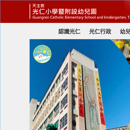
跳
到
主
要
內
容
認識光仁
光仁行政
幼
區
塊