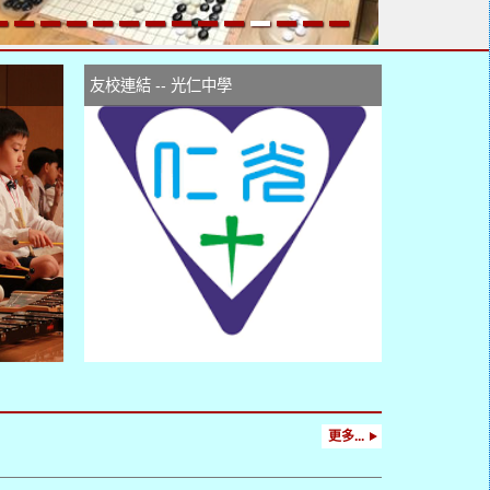
友校連結 -- 光仁中學
更多...