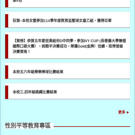
第4名
狂賀~本校女籃參加114學年度教育盃籃球女童乙組，獲得亞軍
【賀榜】恭賀五年愛班黃組何O中同學，參加IVY CUP (長春藤大學聯盟
國際口語大賽），挑戰半決賽成功，榮獲Gold(金牌）佳績，取得晉級
決賽資格！
本校五六年級樂樂棒球比賽結果
本校三.四年級跳繩比賽結果
更多
性別平等教育專區