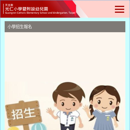
跳
到
主
要
內
小學招生報名
容
區
塊