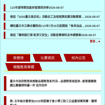
115年度特教知能研習資訊供參
2026-08-07
檢送「2026臺北馬拉松」活動志工及啦啦隊招募活動簡章及報名表各1份，請貴機關協助於所屬管道宣傳並鼓勵踴躍報名參加
2026-08-07
轉知臺北市立聯合醫院自115年7月30日起開設「食用油品健康諮詢門診」一案，請各校（園）協助向所屬教職員工生宣導
2026-08-07
檢送「聰明做打掃 乾淨又安全」活動宣導資料及申請簡章
2026-08-07
更多...
榮譽榜
比賽資訊
校內公告
親職教育專欄
臺北市政府教育局推動品德教育系列活---品德教育易起來─創意書籤徵
選比賽獲得特優一件 佳作四件
賀~五年級女籃參加2026明星獅子會小學三對三公益籃球菁英賽，獲得